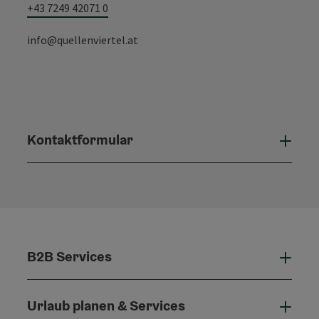
+43 7249 42071 0
info@quellenviertel.at
Kontaktformular
Konta
B2B Services
B2B 
Urlaub planen & Services
Urla