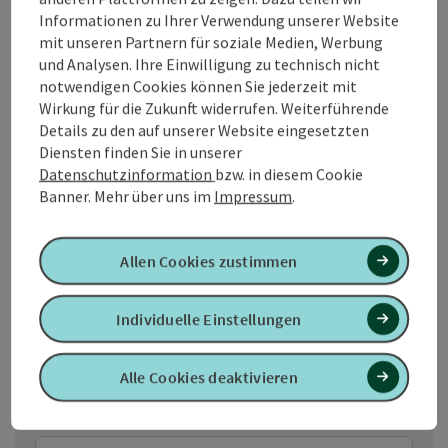
Einwilligung tritt der/die Teilnehmer:in von der Teilnahme
Informationen zu Ihrer Verwendung unserer Website
am Gewinnspiel zurück.
mit unseren Partnern für soziale Medien, Werbung
und Analysen. Ihre Einwilligung zu technisch nicht
Das Gewinnspiel
notwendigen Cookies können Sie jederzeit mit
Wirkung für die Zukunft widerrufen. Weiterführende
Details zu den auf unserer Website eingesetzten
Bitte alle mit
*
gekennzeichneten Felder ausfüllen.
Diensten finden Sie in unserer
Datenschutzinformation
bzw. in diesem Cookie
Banner.
Mehr über uns im
Impressum
.
Aus wie vielen Regionen besteht das
Quellenviertel?
Allen Cookies zustimmen
3
4
Individuelle Einstellungen
5
Alle Cookies deaktivieren
Anrede