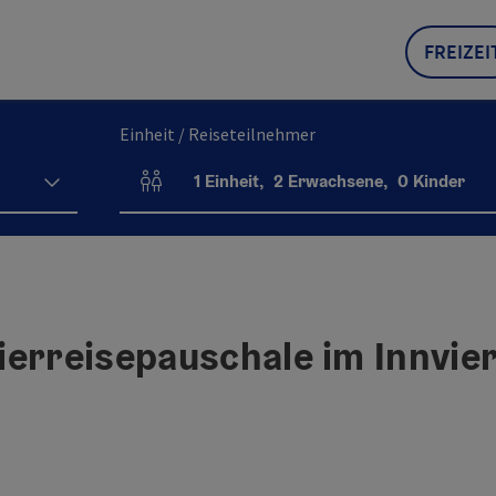
FREIZEI
Einheit / Reiseteilnehmer
1
Einheit
,
2
Erwachsene
,
0
Kinder
Einheitenanzahl und Personenfelder
erreisepauschale im Innvier