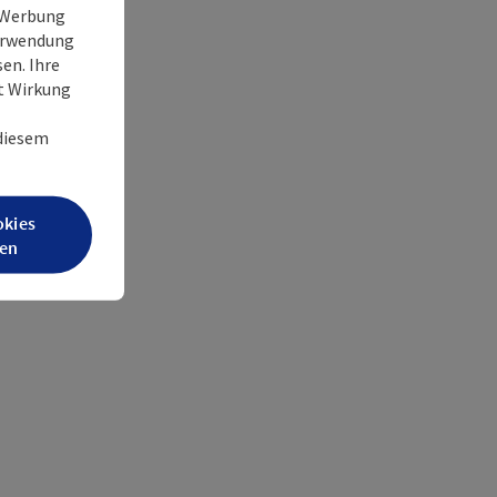
e Werbung
Verwendung
en. Ihre
it Wirkung
 diesem
okies
en