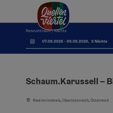
Accesskey
Accesskey
Accesskey
Zum Inhalt
Zur Navigation
Zum Seitenanfang
[0]
[1]
[2]
Reisezeitraum / Nächte
07.08.2026
-
09.08.2026
,
2
Nächte
An- und Abreisefelder
Schaum.Karussell – Bi
Ried im Innkreis, Oberösterreich, Österreich