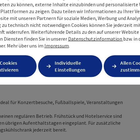
eten zu können, externe Inhalte einzubinden und personalisiert
leich mit jenem Genuss, für den Sie gekommen sind:
 Plattformen zu zeigen. Dazu teilen wir Informationen zu Ihrer 
anges Warten auf den ersten Höhepunkt.
site mit unseren Partnern für soziale Medien, Werbung und Analys
g zu technisch nicht notwendigen Cookies können Sie jederzeit m
nft widerrufen. Weiterführende Details zu den auf unserer Website
en Pläne. Ob Konzert, Fußballspiel, Veranstaltung oder ein
n Diensten finden Sie in unserer
Datenschutzinformation
bzw. in
.Karussell ideal: als genussvolle Verlängerung rund um einen
er.
Mehr über uns im
Impressum
.
 Cookies
Individuelle
Allen Co
tivieren
Einstellungen
zustimm
 in Ruhe aus. So bleibt das Schaum.Karussell nicht nur als
erreise in Erinnerung.
 ideal für Konzertbesuche, Fußballspiele, Veranstaltungen
keinen regulären Betrieb. Frühstück und Hotelservice sind
en übrigen Aufenthaltstagen eingeplant. Für zusätzliche
gskühlschrank jederzeit bereit.