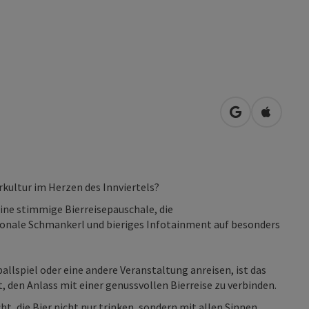
in Google Map
in Apple
rkultur im Herzen des Innviertels?
eine stimmige Bierreisepauschale, die
ionale Schmankerl und bieriges Infotainment auf besonders
allspiel oder eine andere Veranstaltung anreisen, ist das
t, den Anlass mit einer genussvollen Bierreise zu verbinden.
ht, die Bier nicht nur trinken, sondern mit allen Sinnen