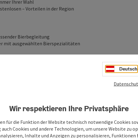
mmer Ihrer Wahl
ostenlosen – Vorteilen in der Region
assender Bierbegleitung
ler mit ausgewählten Bierspezialitäten
Deutsch
50 % Anzahlung innerhalb von 7 Tagen, Gesamtrechnung und
Datenschut
für den Busfahrer, im 2. Rang für den Reiseleiter
Wir respektieren Ihre Privatsphäre
en für die Funktion der Website technisch notwendige Cookies sow
g auch Cookies und andere Technologien, um unsere Website zu op
analysieren, Inhalte und Anzeigen zu personalisieren, Funktionen f