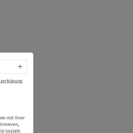
Sprachwahl - Menü öffnen
zerklärung
ie mit Ihrer
timieren,
ür soziale