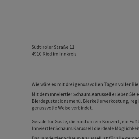
Südtiroler Straße 11
4910
Ried im Innkreis
Wie wäre es mit drei genussvollen Tagen voller Bie
Mit dem
Innviertler Schaum.Karussell
erleben Sie 
Bierdegustationsmenü, Bierkellerverkostung, reg
genussvolle Weise verbindet.
Gerade für Gäste, die rund um ein Konzert, ein Fußb
Innviertler Schaum.Karussell die ideale Möglichkei
Das
Innviertler Schaum.Karussell
ist für alle gemac