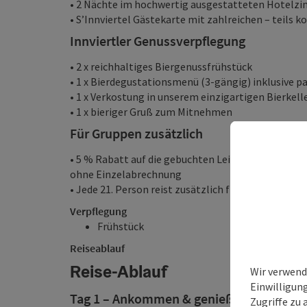
• 2 Nächte im hochwertig ausgestatteten Hotelzi
• S’Innviertel Gästekarte mit zahlreichen – teils k
Innviertler Genussverpflegung
• 2 x reichhaltiges Biergenussfrühstück
• 1 x Bierdegustationsmenü (3-gängig) inklusive p
• 1 x Verkostung in unserem einzigartigen Bierkel
• 1 x bieriger Gruß zum Mitnehmen
Für Gruppen zusätzlich
• 5 % Rabatt auf die gebuchten Leistungen – bei 
ohne Einzelabrechnung
• Jede 21. Person reist zusätzlich frei – im 1. Rang 
Verpflegung
Frühstück
Reiseablauf
Reise-Ablauf
Wir verwend
Einwilligun
Tag 1 – Ankommen & genießen
Zugriffe zu 