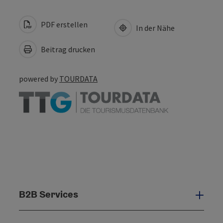
PDF erstellen
In der Nähe
Beitrag drucken
powered by
TOURDATA
B2B Services
B2B 