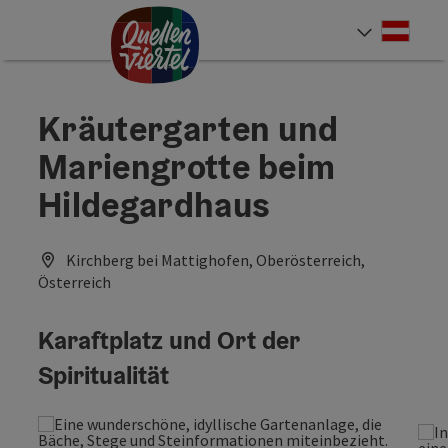
Accesskey
Accesskey
Accesskey
Zum Inhalt
Zur Navigation
Zum Seitenanfang
[0]
[1]
[2]
Deut
Sprach
Kräutergarten und
Mariengrotte beim
Hildegardhaus
Kirchberg bei Mattighofen, Oberösterreich,
Österreich
Karaftplatz und Ort der
Spiritualität