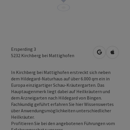
Ersperding 3
in Google Map
in Apple
5232
Kirchberg bei Mattighofen
In Kirchberg bei Mattighofen erstreckt sich neben
dem Hildegard-Naturhaus auf über 6.000 qm ein in
Europa einzigartiger Schau-Kräutergarten. Das
Hauptaugenmerk liegt dabei auf Heilkräutern und
dem Arzneigarten nach Hildegard von Bingen.
Fachkundig geführt erfahren Sie hier Wissenswertes
über Anwendungsmöglichkeiten unterschiedlicher
Heilkräuter.
Profitieren Sie bei den angebotenen Führungen vom
Erfahrungsschatz unserer