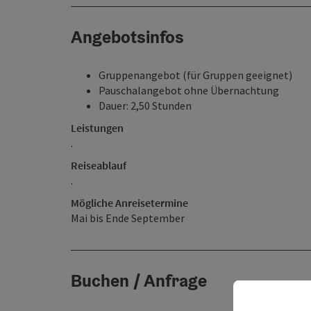
Angebotsinfos
Gruppenangebot (für Gruppen geeignet)
Pauschalangebot ohne Übernachtung
Dauer: 2,50 Stunden
Leistungen
.
Reiseablauf
.
Mögliche Anreisetermine
Mai bis Ende September
Buchen / Anfrage