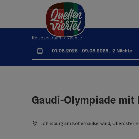
Accesskey
Accesskey
Accesskey
Zum Inhalt
Zur Navigation
Zum Seitenanfang
[0]
[1]
[2]
Reisezeitraum / Nächte
07.08.2026
-
09.08.2026
,
2
Nächte
An- und Abreisefelder
Gaudi-Olympiade mit 
Lohnsburg am Kobernaußerwald, Oberösterrei