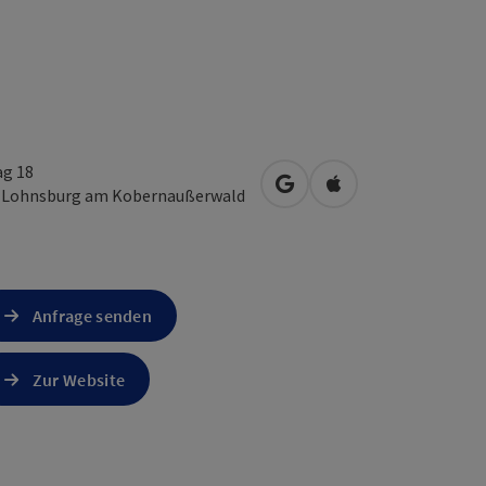
ag 18
in Google Maps öffnen
in Apple Maps öffn
3
Lohnsburg am Kobernaußerwald
Anfrage senden
Zur Website