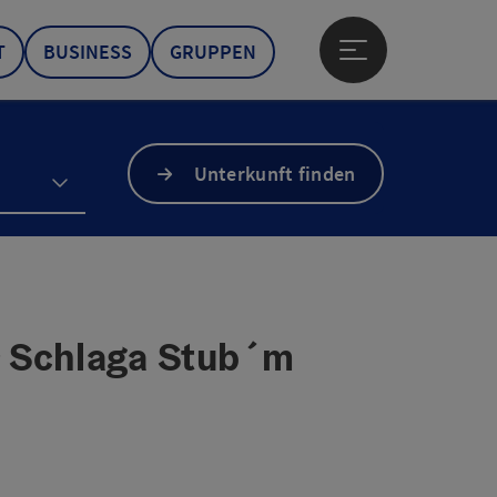
T
BUSINESS
GRUPPEN
Hauptmenü öffne
Unterkunft finden
r Schlaga Stub´m