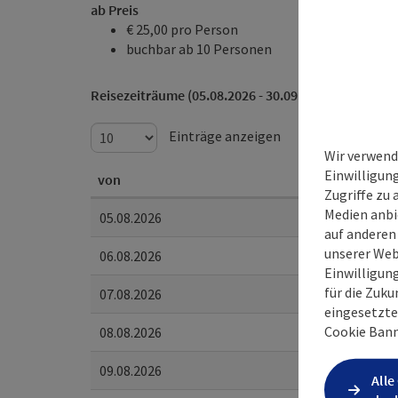
ab Preis
€ 25,00 pro Person
buchbar ab 10 Personen
Reisezeiträume (05.08.2026 - 30.09.2027)
Einträge anzeigen
Wir verwend
Einwilligun
von
Zugriffe zu 
Medien anbi
05.08.2026
auf anderen
unserer Web
06.08.2026
Einwilligun
für die Zuku
07.08.2026
eingesetzte
Cookie Bann
08.08.2026
09.08.2026
Alle