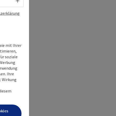
Sprachwahl - Menü öffnen
zerklärung
ie mit Ihrer
timieren,
ür soziale
e Werbung
Verwendung
en. Ihre
it Wirkung
 diesem
okies