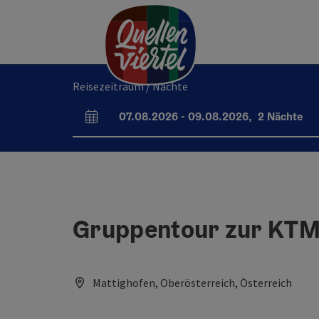
Accesskey
Accesskey
Accesskey
Zum Inhalt
Zur Navigation
Zum Seitenanfang
[0]
[1]
[2]
Reisezeitraum / Nächte
07.08.2026
-
09.08.2026
,
2
Nächte
An- und Abreisefelder
Gruppentour zur KTM 
Mattighofen, Oberösterreich, Österreich