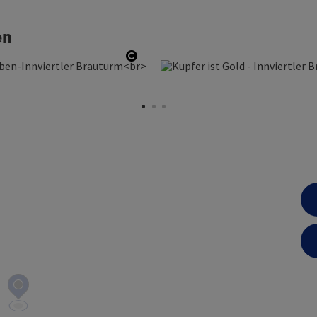
en
fnen
Copyright öffnen