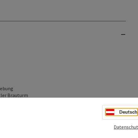
gebung
rtler Brauturm
Deutsch
roben 0,3l (klassisch und Craft) und Bierbreze
Datenschut