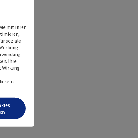
ie mit Ihrer
timieren,
ür soziale
e Werbung
Verwendung
en. Ihre
it Wirkung
 diesem
okies
en