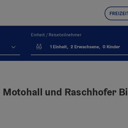
FREIZEI
Einheit / Reiseteilnehmer
1
Einheit
,
2
Erwachsene
,
0
Kinder
Einheitenanzahl und Personenfelder
Motohall und Raschhofer Bi