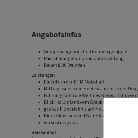
Angebotsinfos
Gruppenangebot (für Gruppen geeignet)
Pauschalangebot ohne Übernachtung
Dauer: 8,00 Stunden
Leistungen
Eintritt in der KTM Motohall
Mittagessen in einem Restaurant in der Um
Führung durch die Welt des Bieres im Innvie
Blick ins Umland vom Braubalkon (Lift)
großes Filmerlebnis am Malzboden
Bierverkostung und Biererklärung mit 2 Bierp
Verkostungsquiz
Reiseablauf