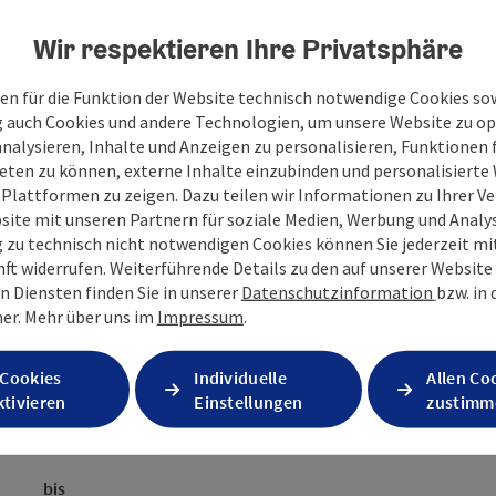
 Motohall. Anschließend Mittagessen in einem Restaurant in
chhofer. Mit dem Lift geht es auf den Braubalkon, der
Wir respektieren Ihre Privatsphäre
sonderes Filmerlebnis im Spiegelkabinett am Malzboden: Das
ne einzigartige Brauereigeschichte. Abschließend
en für die Funktion der Website technisch notwendige Cookies sow
eten Brauhaus.
g auch Cookies und andere Technologien, um unsere Website zu op
analysieren, Inhalte und Anzeigen zu personalisieren, Funktionen f
eten zu können, externe Inhalte einzubinden und personalisiert
 Plattformen zu zeigen. Dazu teilen wir Informationen zu Ihrer 
site mit unseren Partnern für soziale Medien, Werbung und Analys
g zu technisch nicht notwendigen Cookies können Sie jederzeit m
nft widerrufen. Weiterführende Details zu den auf unserer Website
n Diensten finden Sie in unserer
Datenschutzinformation
bzw. in
er.
Mehr über uns im
Impressum
.
 Cookies
Individuelle
Allen Co
tivieren
Einstellungen
zustimm
bis