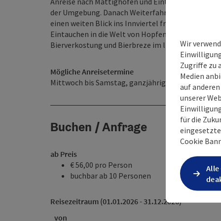
Anreise nach Mattighofen und Eintritt in der KTM
der Umgebung. Danach Weiterfahrt zur Brauerei Ras
einen weiten Blick ins Innviertel freigibt. Ein be
Eintauchen in die Welt von Hopfen und Malz und ei
Wir verwend
Bierverkostung und Bierbreze im liebevoll gestalt
Einwilligun
Zugriffe zu 
Mögliche Anreisetermine
Medien anbi
Mittwoch bis Samstag, ganzjährig
auf anderen
unserer Web
Einwilligun
für die Zuku
Buchen / Anfrage
eingesetzte
Cookie Bann
ab Preis
€ 56,00 pro Person
Alle
buchbar ab 10 Personen
deak
Reisezeitraum (01.01.2026 - 31.12.2026)
von