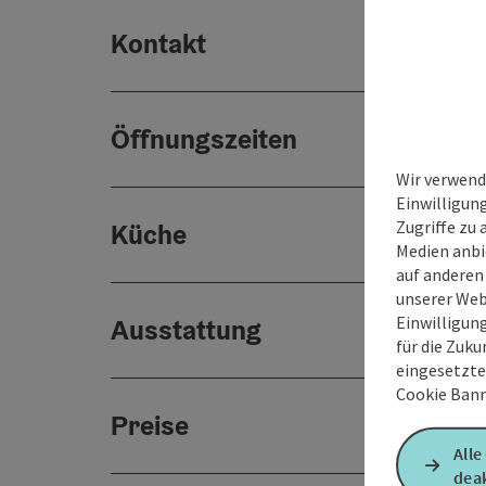
Kontakt
Öffnungszeiten
Wir verwend
Einwilligun
Zugriffe zu 
Küche
Medien anbi
auf anderen
unserer Web
Einwilligun
Ausstattung
für die Zuku
eingesetzte
Cookie Bann
Preise
Alle
deak