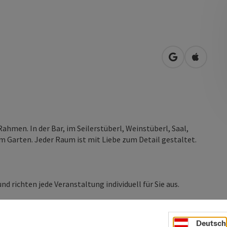
in Google Map
in Apple
ahmen. In der Bar, im Seilerstüberl, Weinstüberl, Saal,
m Garten. Jeder Raum ist mit Liebe zum Detail gestaltet.
 richten jede Veranstaltung individuell für Sie aus.
Deutsch