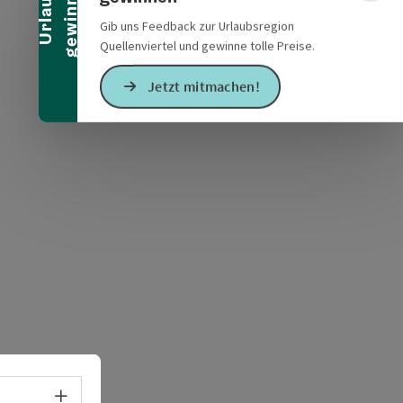
n
U
r
l
a
u
b
g
e
w
i
n
n
e
Gib uns Feedback zur Urlaubsregion
Quellenviertel und gewinne tolle Preise.
Jetzt mitmachen!
s öffnen
 Maps öffnen
Sprachwahl - Menü öffnen