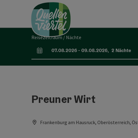
Accesskey
Accesskey
Accesskey
Zum Inhalt
Zur Navigation
Zum Seitenanfang
[0]
[1]
[2]
Reisezeitraum / Nächte
07.08.2026
-
09.08.2026
,
2
Nächte
An- und Abreisefelder
Preuner Wirt
Frankenburg am Hausruck, Oberösterreich, Ös