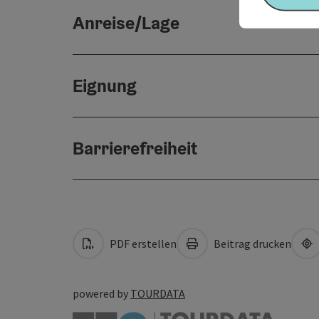
Anreise/Lage
Eignung
Barrierefreiheit
PDF erstellen
Beitrag drucken
powered by
TOURDATA