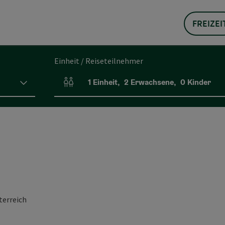
FREIZEI
Einheit / Reiseteilnehmer
1
Einheit
,
2
Erwachsene
,
0
Kinder
Einheitenanzahl und Personenfelder
terreich