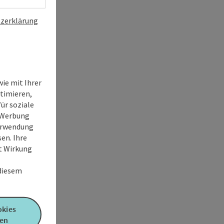
zerklärung
ie mit Ihrer
timieren,
ür soziale
e Werbung
Verwendung
en. Ihre
it Wirkung
 diesem
okies
en