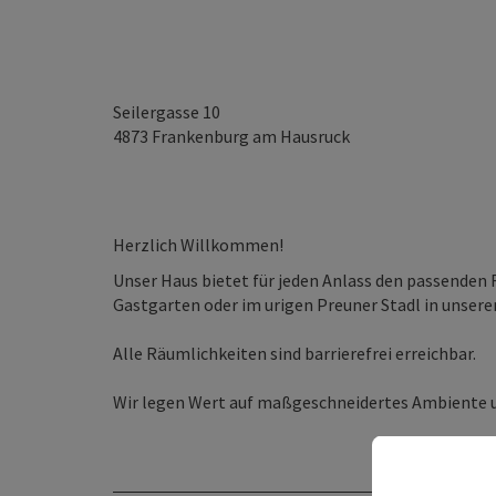
Seilergasse 10
4873
Frankenburg am Hausruck
Herzlich Willkommen!
Unser Haus bietet für jeden Anlass den passenden R
Gastgarten oder im urigen Preuner Stadl in unsere
Alle Räumlichkeiten sind barrierefrei erreichbar.
Wir legen Wert auf maßgeschneidertes Ambiente und