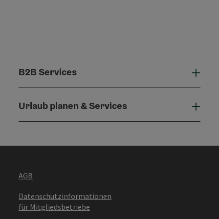
B2B Services
B2B 
Urlaub planen & Services
Urla
AGB
Datenschutzinformationen
für Mitgliedsbetriebe