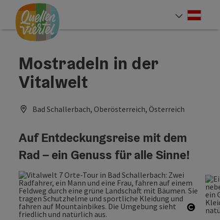
Accesskey
Accesskey
Accesskey
Zum Inhalt
Zur Navigation
Zum Seitenanfang
[0]
[1]
[2]
Deut
Sprach
Mostradeln in der
Vitalwelt
Bad Schallerbach, Oberösterreich, Österreich
Auf Entdeckungsreise mit dem
Rad – ein Genuss für alle Sinne!
Copyri