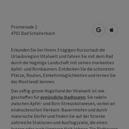
Promenade 2
in Google Map
in Apple
4701
Bad Schallerbach
Erkunden Sie bei Ihrem 3 tägigen Kurzurlaub die
Urlaubsregion Vitalwelt und fahren Sie mit dem Rad
durch die hügelige Landschaft mit seinen markanten
Apfel- und Birnbäumen. Entdecken Sie die schönsten
Plätze, Routen, Einkehrmöglichkeiten und lernen Sie
das Mostlandl kennen.
Das saftig-grüne Hügelland der Vitalwelt ist wie
geschaffen für
genüssliche Radtouren
. Sie radeln
zwischen Apfel- und Birn-Streuobstwiesen, vorbei an
eindrucksvollen Vierkant-Bauernhöfen und durch
malerische Dörfer und finden Sie auf der Strecke
zahlreiche Stationen und Ausflugsziele, die einen
kurzen oder auch längeren Halt lohnen. Die Radtouren