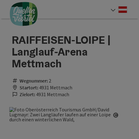
Accesskey
Accesskey
Accesskey
Zum Inhalt
Zur Navigation
Zum Seitenanfang
[0]
[1]
[2]
Deut
Sprach
RAIFFEISEN-LOIPE |
Langlauf-Arena
Mettmach
Wegnummer:
2
Startort:
4931 Mettmach
Zielort:
4931 Mettmach
Copyrigh