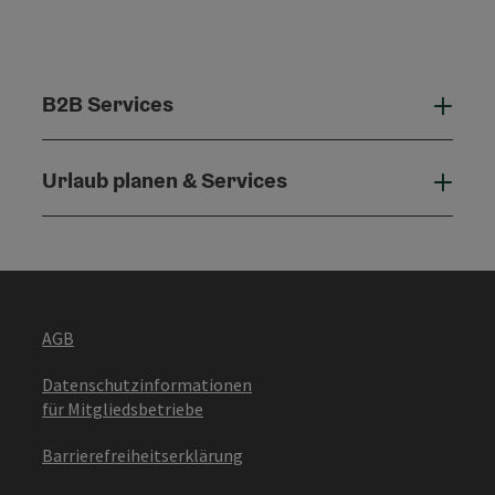
B2B Services
B2B 
Urlaub planen & Services
Urla
AGB
Datenschutzinformationen
für Mitgliedsbetriebe
Barrierefreiheitserklärung