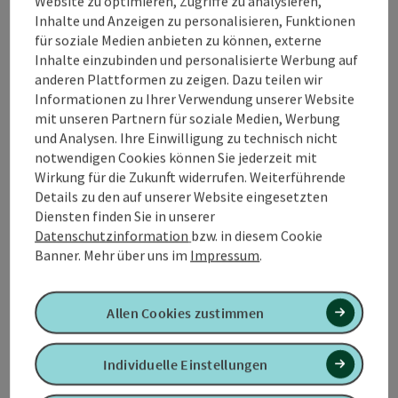
Website zu optimieren, Zugriffe zu analysieren,
Die Raiffeisen-Loipe ist Teil der Langlauf-Arena
Inhalte und Anzeigen zu personalisieren, Funktionen
Mettmach.
für soziale Medien anbieten zu können, externe
Inhalte einzubinden und personalisierte Werbung auf
anderen Plattformen zu zeigen. Dazu teilen wir
Informationen zu Ihrer Verwendung unserer Website
mit unseren Partnern für soziale Medien, Werbung
Tour und Routeninformationen
und Analysen. Ihre Einwilligung zu technisch nicht
notwendigen Cookies können Sie jederzeit mit
Wirkung für die Zukunft widerrufen. Weiterführende
Öffnungszeiten
Details zu den auf unserer Website eingesetzten
Diensten finden Sie in unserer
Datenschutzinformation
bzw. in diesem Cookie
Anreise/Lage
Banner.
Mehr über uns im
Impressum
.
Eignung
Allen Cookies zustimmen
Barrierefreiheit
Individuelle Einstellungen