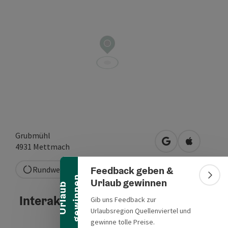
Banner einklappen
Grubmühl
in Google Maps 
in Apple M
4931
Mettmach
Feedback geben &
Rundweg
n
Bann
Urlaub gewinnen
U
r
l
a
u
b
g
e
w
i
n
n
e
Interaktives Höhenprofil
Gib uns Feedback zur
Urlaubsregion Quellenviertel und
gewinne tolle Preise.