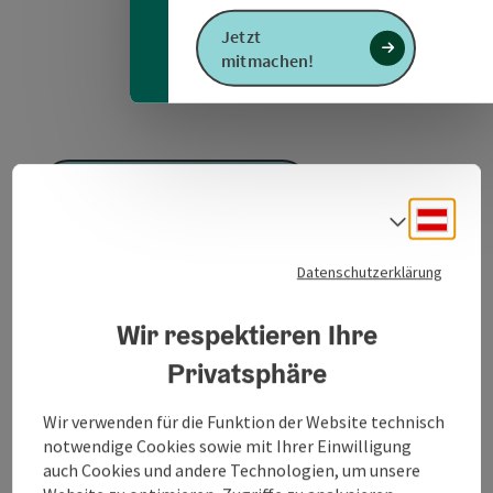
Jetzt
mitmachen!
GPS Daten downloaden
Deuts
Sprach
PDF erstellen
Datenschutzerklärung
Anfrage senden
Wir respektieren Ihre
Privatsphäre
Zur Website
Wir verwenden für die Funktion der Website technisch
notwendige Cookies sowie mit Ihrer Einwilligung
auch Cookies und andere Technologien, um unsere
nicht in Betrieb