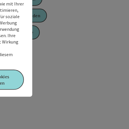
ie mit Ihrer
timieren,
Anfrage senden
ür soziale
e Werbung
Verwendung
Zur Website
en. Ihre
it Wirkung
 diesem
okies
en