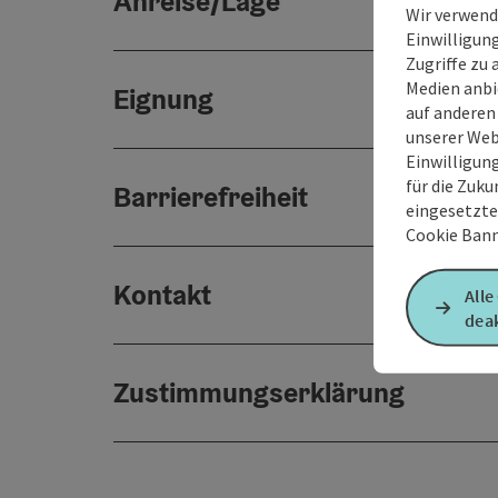
Anreise/Lage
Wir verwend
Einwilligun
Zugriffe zu 
Medien anbi
Eignung
auf anderen
unserer Web
Einwilligun
für die Zuku
Barrierefreiheit
eingesetzte
Cookie Bann
Kontakt
Alle
deak
Zustimmungserklärung