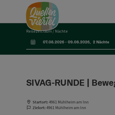
Accesskey
Accesskey
Accesskey
Zum Inhalt
Zur Navigation
Zum Seitenanfang
[0]
[1]
[2]
Reisezeitraum / Nächte
07.08.2026
-
09.08.2026
,
2
Nächte
An- und Abreisefelder
SIVAG-RUNDE | Bewe
Startort:
4961 Mühlheim am Inn
Zielort:
4961 Mühlheim am Inn