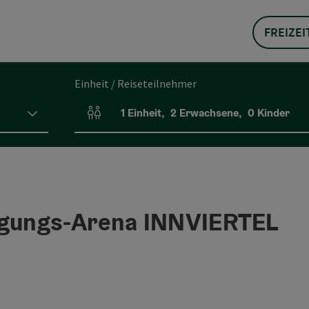
FREIZEI
Einheit / Reiseteilnehmer
1
Einheit
,
2
Erwachsene
,
0
Kinder
Einheitenanzahl und Personenfelder
gungs-Arena INNVIERTEL