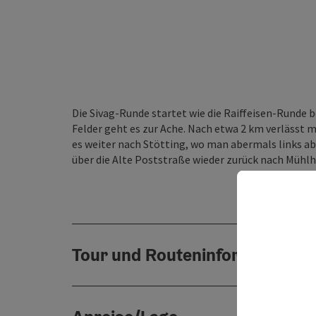
Die Sivag-Runde startet wie die Raiffeisen-Rund
Felder geht es zur Ache. Nach etwa 2 km verlässt m
es weiter nach Stötting, wo man abermals links ab
über die Alte Poststraße wieder zurück nach Mühl
Tour und Routeninformationen