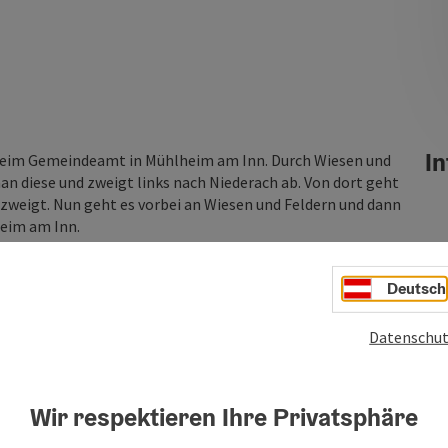
In
e beim Gemeindeamt in Mühlheim am Inn. Durch Wiesen und
an diese und zweigt links nach Niederach ab. Von dort geht
zweigt. Nun geht es vorbei an Wiesen und Feldern und dann
heim am Inn.
Deutsch
Datenschut
Wir respektieren Ihre Privatsphäre