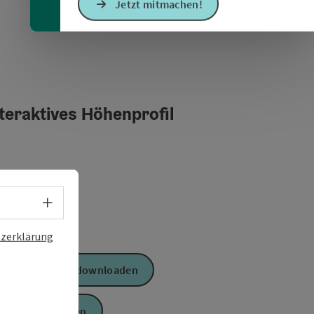
Jetzt mitmachen!
teraktives Höhenprofil
Sprachwahl - Menü öffnen
zerklärung
GPS Daten downloaden
PDF erstellen