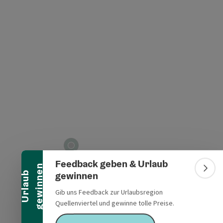
t öffnen
Banner einklappen
Feedback geben & Urlaub
n
Bann
gewinnen
U
r
l
a
u
b
g
e
w
i
n
n
e
Gib uns Feedback zur Urlaubsregion
Quellenviertel und gewinne tolle Preise.