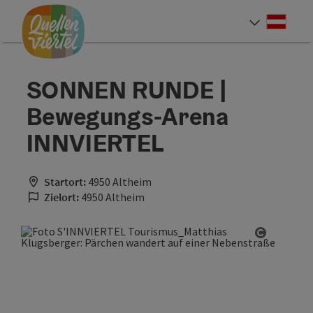
Accesskey
Accesskey
Accesskey
Zum Inhalt
Zur Navigation
Zum Seitenanfang
[0]
[1]
[2]
Deut
Sprach
SONNEN RUNDE |
Bewegungs-Arena
INNVIERTEL
Startort:
4950 Altheim
Zielort:
4950 Altheim
Copyrigh