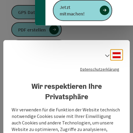
Jetzt
GPS Daten downloaden
mitmachen!
PDF erstellen
Anfrage senden
Deuts
Sprach
Zur Website
Datenschutzerklärung
Wir respektieren Ihre
Die Sonnen-Runde startet beim Stadtamt in Altheim
Privatsphäre
und führt ins Stadtzentrum und weiter zur Rennbahn.
Nach einem leichten Anstieg geht es ca. 2 km bergab
und anschließend entlang der Ache zurück zum Start.
Wir verwenden für die Funktion der Website technisch
notwendige Cookies sowie mit Ihrer Einwilligung
auch Cookies und andere Technologien, um unsere
Website zu optimieren, Zugriffe zu analysieren,
📌
Einkehrmöglichkeiten
in Altheim