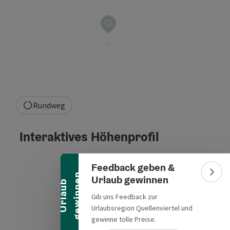
Rundweg
Banner einklappen
Interaktives Höhenprofil
Feedback geben &
n
Bann
Urlaub gewinnen
U
r
l
a
u
b
g
e
w
i
n
n
e
Gib uns Feedback zur
Urlaubsregion Quellenviertel und
gewinne tolle Preise.