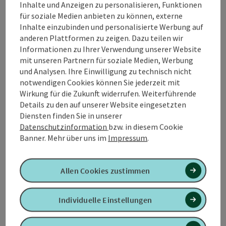
Inhalte und Anzeigen zu personalisieren, Funktionen
📌 Das ist los in
Altheim
!
für soziale Medien anbieten zu können, externe
Inhalte einzubinden und personalisierte Werbung auf
anderen Plattformen zu zeigen. Dazu teilen wir
Informationen zu Ihrer Verwendung unserer Website
mit unseren Partnern für soziale Medien, Werbung
Tour und Routeninformationen
und Analysen. Ihre Einwilligung zu technisch nicht
notwendigen Cookies können Sie jederzeit mit
Wirkung für die Zukunft widerrufen. Weiterführende
An der Strecke
Details zu den auf unserer Website eingesetzten
Diensten finden Sie in unserer
Anreise/Lage
Datenschutzinformation
bzw. in diesem Cookie
Banner.
Mehr über uns im
Impressum
.
Eignung
Allen Cookies zustimmen
Barrierefreiheit
Individuelle Einstellungen
Kontakt