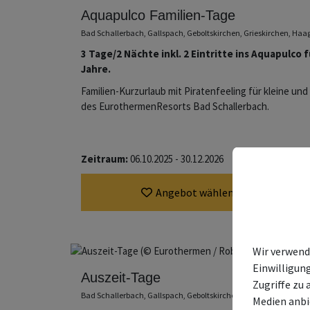
Aquapulco Familien-Tage
Bad Schallerbach, Gallspach, Geboltskirchen, Grieskirchen, Ha
3 Tage/2 Nächte inkl. 2 Eintritte ins Aquapulco f
Jahre.
Familien-Kurzurlaub mit Piratenfeeling für kleine u
des EurothermenResorts Bad Schallerbach.
Zeitraum:
06.10.2025 - 30.12.2026
Angebot wählen
Wir verwend
Einwilligun
Auszeit-Tage
Zugriffe zu 
Bad Schallerbach, Gallspach, Geboltskirchen, Grieskirchen, Ha
Medien anbi