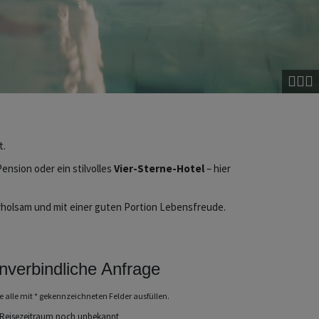
Cop
t.
Pension oder ein stilvolles
Vier-Sterne-Hotel
– hier
 erholsam und mit einer guten Portion Lebensfreude.
nverbindliche Anfrage
te alle mit * gekennzeichneten Felder ausfüllen.
Reisezeitraum noch unbekannt