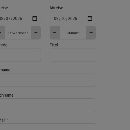
reise
Abreise
wachsene
Kinder
weniger Erwachsene
mehr Erwachsene
weniger Kinder
weniger Kinder
rede
Titel
rname
chname
ail *