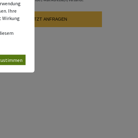
Verwendung
o@quellenviertel.at
en. Ihre
it Wirkung
JETZT ANFRAGEN
 diesem
 zustimmen