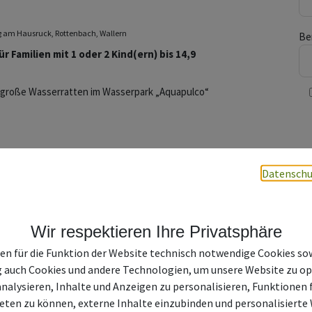
ab € 395
Copyright öffnen
ag am Hausruck, Rottenbach, Wallern
Be
ür Familien mit 1 oder 2 Kind(ern) bis 14,9
nd große Wasserratten im Wasserpark „Aquapulco“
Datenschu
Detailinformationen
Wir respektieren Ihre Privatsphäre
Ihr
etc
en für die Funktion der Website technisch notwendige Cookies sow
Que
ab € 179
Copyright öffnen
ver
g auch Cookies und andere Technologien, um unsere Website zu op
Dri
analysieren, Inhalte und Anzeigen zu personalisieren, Funktionen f
au
ag am Hausruck, Rottenbach, Wallern
eten zu können, externe Inhalte einzubinden und personalisiert
Ihr