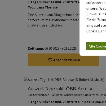
3 Tage/2 Nächte inkl. 2 Eintritte in das exklusi
auf anderen
Tropicana Therme
unserer Web
Einwilligun
Eine Auszeit vom Alltag nehmen: 2 Nächte in der Urla
für die Zuku
perfekt um im EurothermenResort Bad Schallerbach 
Vitalwelt zu entdecken.
eingesetzte
Cookie Bann
Alle Cooki
Zeitraum:
06.10.2025 - 30.12.2026
Angebot wählen
Auszeit-Tage inkl. ÖBB-Anreise
Bad Schallerbach, Gallspach, Geboltskirchen, Grieskirchen, Ha
3 Tage/2 Nächte inkl. 2 Eintritte in das Sauna-