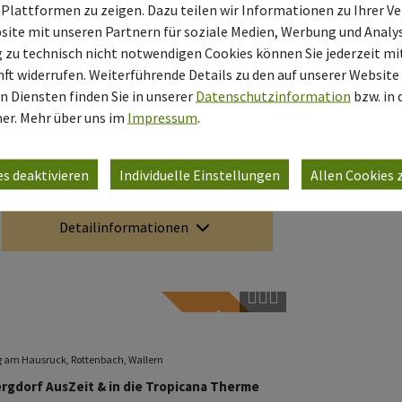
ve Sauna-Bergdorf AusZeit sowie in die
 Plattformen zu zeigen. Dazu teilen wir Informationen zu Ihrer 
inf
site mit unseren Partnern für soziale Medien, Werbung und Analys
g zu technisch nicht notwendigen Cookies können Sie jederzeit m
ubsregion Vitalwelt Bad Schallerbach sind
nft widerrufen. Weiterführende Details zu den auf unserer Website
zu entspannen und die hügelige Landschaft der
n Diensten finden Sie in unserer
Datenschutzinformation
bzw. in
er.
Mehr über uns im
Impressum
.
es deaktivieren
Individuelle Einstellungen
Allen Cookies
Detailinformationen
ab € 229
Copyright öffnen
ag am Hausruck, Rottenbach, Wallern
Bergdorf AusZeit & in die Tropicana Therme