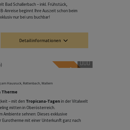
lt Bad Schallerbach – inkl. Frühstück,
-Anreise beginnt Ihre Auszeit schon beim
xklusiv nur bei uns buchbar!
Detailinformationen
ab € 219
Copyright öffnen
ag am Hausruck, Rottenbach, Wallern
na Therme
gkeit – mit den
Tropicana-Tagen
in der Vitalwelt
ling mitten in Oberösterreich.
hem Ambiente sehnen: Dieses exklusive
r Eurotherme mit einer Unterkunft ganz nach