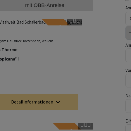
mit ÖBB-Anreise
An
ab € 166
Copyright öffnen
Er
ag am Hausruck, Rottenbach, Wallern
An
na Therme
opicana"
!
Vo
Na
Detailinformationen
E-M