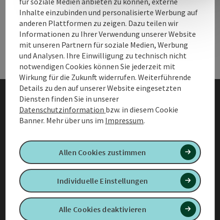
für soziale Medien anbieten zu können, externe
B2B Services
B2B 
Inhalte einzubinden und personalisierte Werbung auf
anderen Plattformen zu zeigen. Dazu teilen wir
Informationen zu Ihrer Verwendung unserer Website
Urlaub planen & Services
Urla
mit unseren Partnern für soziale Medien, Werbung
und Analysen. Ihre Einwilligung zu technisch nicht
notwendigen Cookies können Sie jederzeit mit
Wirkung für die Zukunft widerrufen. Weiterführende
Details zu den auf unserer Website eingesetzten
Diensten finden Sie in unserer
AGB
Datenschutzinformation
bzw. in diesem Cookie
Banner.
Mehr über uns im
Impressum
.
Datenschutzinformationen
für Mitgliedsbetriebe
Allen Cookies zustimmen
Barrierefreiheitserklärung
Individuelle Einstellungen
Impressum
Datenschutz
Alle Cookies deaktivieren