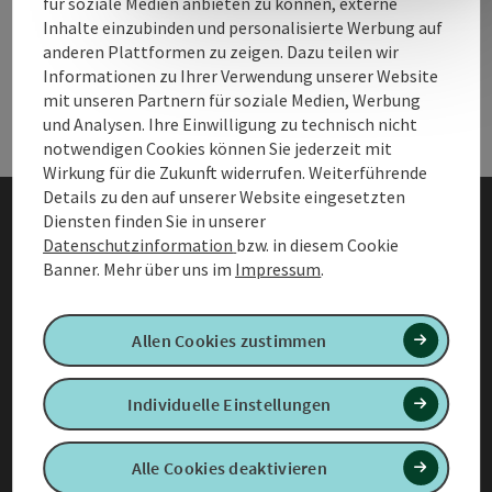
für soziale Medien anbieten zu können, externe
B2B Services
B2B 
Inhalte einzubinden und personalisierte Werbung auf
anderen Plattformen zu zeigen. Dazu teilen wir
Informationen zu Ihrer Verwendung unserer Website
Urlaub planen & Services
Urla
mit unseren Partnern für soziale Medien, Werbung
und Analysen. Ihre Einwilligung zu technisch nicht
notwendigen Cookies können Sie jederzeit mit
Wirkung für die Zukunft widerrufen. Weiterführende
Details zu den auf unserer Website eingesetzten
Diensten finden Sie in unserer
AGB
Datenschutzinformation
bzw. in diesem Cookie
Banner.
Mehr über uns im
Impressum
.
Datenschutzinformationen
für Mitgliedsbetriebe
Allen Cookies zustimmen
Barrierefreiheitserklärung
Individuelle Einstellungen
Impressum
Datenschutz
Alle Cookies deaktivieren