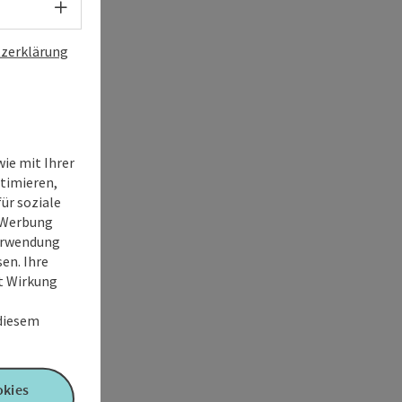
Sprachwahl - Menü öffnen
zerklärung
ie mit Ihrer
timieren,
ür soziale
e Werbung
Verwendung
en. Ihre
it Wirkung
 diesem
okies