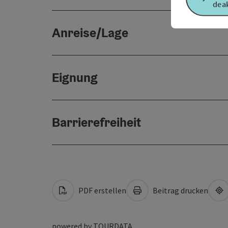
deak
Anreise/Lage
Eignung
Barrierefreiheit
PDF erstellen
Beitrag drucken
powered by
TOURDATA