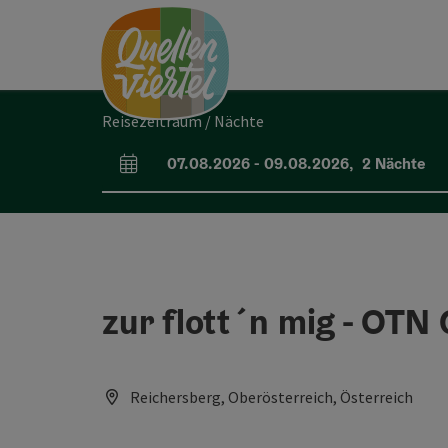
Accesskey
Accesskey
Accesskey
Zum Inhalt
Zur Navigation
Zum Seitenanfang
[0]
[1]
[2]
Reisezeitraum / Nächte
07.08.2026
-
09.08.2026
,
2
Nächte
An- und Abreisefelder
zur flott´n mig - OT
Reichersberg, Oberösterreich, Österreich