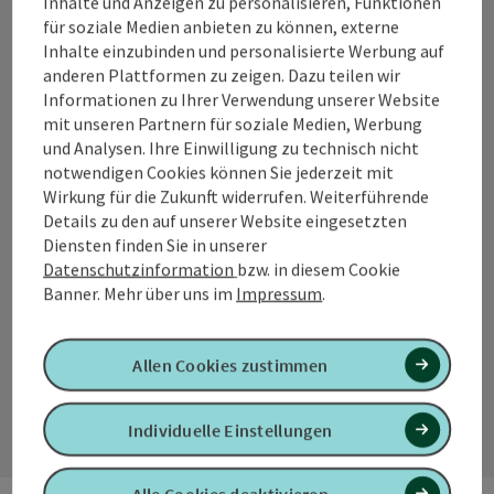
Inhalte und Anzeigen zu personalisieren, Funktionen
Tourismusverband Quellenviertel
für soziale Medien anbieten zu können, externe
Inhalte einzubinden und personalisierte Werbung auf
anderen Plattformen zu zeigen. Dazu teilen wir
Promenade 2
Informationen zu Ihrer Verwendung unserer Website
4701 Bad Schallerbach
mit unseren Partnern für soziale Medien, Werbung
und Analysen. Ihre Einwilligung zu technisch nicht
+43 7249 42071 0
notwendigen Cookies können Sie jederzeit mit
Wirkung für die Zukunft widerrufen. Weiterführende
info@quellenviertel.at
Details zu den auf unserer Website eingesetzten
Diensten finden Sie in unserer
Datenschutzinformation
bzw. in diesem Cookie
Banner.
Mehr über uns im
Impressum
.
Allen Cookies zustimmen
Kontaktformular
Konta
Individuelle Einstellungen
Alle Cookies deaktivieren