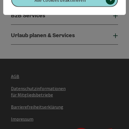
B2B Services
B2B 
Urlaub planen & Services
Urla
AGB
Datenschutzinformationen
für Mitgliedsbetriebe
Barrierefreiheitserklärung
Impressum