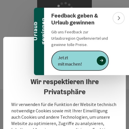
Banner einklappen
Feedback geben &
n
Bann
Urlaub gewinnen
U
r
l
a
u
b
g
e
w
i
n
n
e
Einen Moment
Gib uns Feedback zur
bitte … wir laden
Urlaubsregion Quellenviertel und
passende
gewinne tolle Preise.
Deuts
Ergebnisse.
Sprach
Jetzt
mitmachen!
Datenschutzerklärung
Wir respektieren Ihre
Privatsphäre
Wir verwenden für die Funktion der Website technisch
Kontakt
notwendige Cookies sowie mit Ihrer Einwilligung
auch Cookies und andere Technologien, um unsere
Website zu optimieren, Zugriffe zu analysieren,