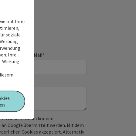
ie mit Ihrer
timieren,
ür soziale
e Werbung
Verwendung
en. Ihre
E-Mail
*
it Wirkung
 diesem
okies
en
 verwendet. Dabei können
) an Google übermittelt werden. Mit dem
derlichen Cookies akzeptiert. Alternativ