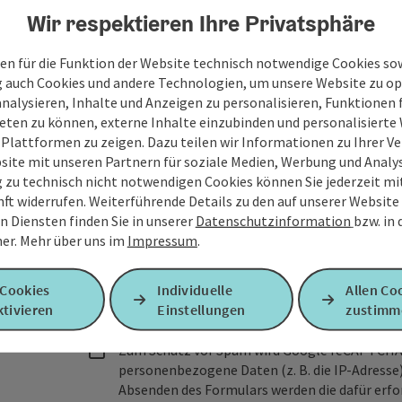
Wir respektieren Ihre Privatsphäre
Ihre Nachricht
en für die Funktion der Website technisch notwendige Cookies sow
g auch Cookies und andere Technologien, um unsere Website zu op
analysieren, Inhalte und Anzeigen zu personalisieren, Funktionen f
Felder mit
*
sind Pflichtfelder
eten zu können, externe Inhalte einzubinden und personalisiert
 Plattformen zu zeigen. Dazu teilen wir Informationen zu Ihrer 
site mit unseren Partnern für soziale Medien, Werbung und Analys
Vorname
Nachname
g zu technisch nicht notwendigen Cookies können Sie jederzeit m
nft widerrufen. Weiterführende Details zu den auf unserer Website
n Diensten finden Sie in unserer
Datenschutzinformation
bzw. in
er.
Mehr über uns im
Impressum
.
Unverbindliche Anfrage
*
 Cookies
Individuelle
Allen Co
tivieren
Einstellungen
zustimm
Zum Schutz vor Spam wird Google reCAPTCHA
personenbezogene Daten (z. B. die IP-Adresse
Absenden des Formulars werden die dafür erfor