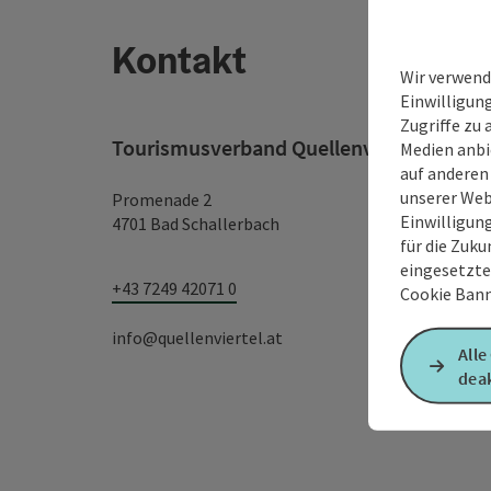
Kontakt
Wir verwend
Einwilligun
Zugriffe zu 
Tourismusverband Quellenviertel
Medien anbi
auf anderen
unserer Web
Promenade 2
Einwilligun
4701 Bad Schallerbach
für die Zuku
eingesetzte
+43 7249 42071 0
Cookie Bann
info@quellenviertel.at
Alle
deak