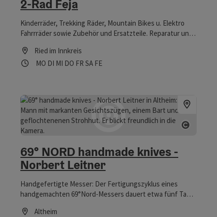
2-Rad Feja
Kinderräder, Trekking Räder, Mountain Bikes u. Elektro
Fahrrräder sowie Zubehör und Ersatzteile. Reparatur und
Instandsetzung von Fahrrädern.
Ried im Innkreis
Öffnungszeiten
Montag geöffnet
Dienstag geöffnet
Mittwoch geöffnet
Donnerstag geöffnet
Freitag geöffnet
Samstag geöffnet
Feiertag geöffnet
MO
DI
MI
DO
FR
SA
FE
Copyrig
69° NORD handmade knives -
Norbert Leitner
Handgefertigte Messer: Der Fertigungszyklus eines
handgemachten 69°Nord-Messers dauert etwa fünf Tage.
Das Design ist schlicht und klar, ohne Schnörkel, wie die
Altheim
Landschaft des Nordens. Die Größe des Messers