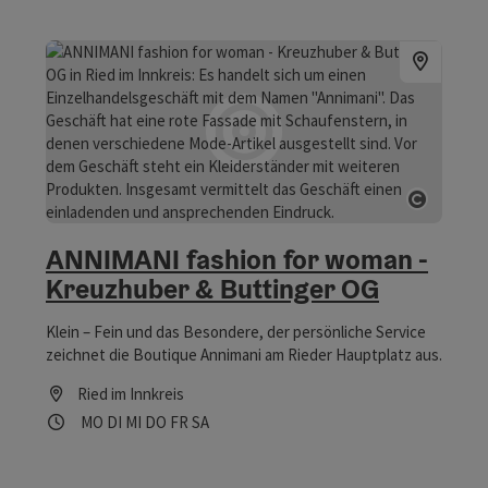
Copyrig
ANNIMANI fashion for woman -
Kreuzhuber & Buttinger OG
Klein – Fein und das Besondere, der persönliche Service
zeichnet die Boutique Annimani am Rieder Hauptplatz aus.
Ried im Innkreis
Öffnungszeiten
Montag geöffnet
Dienstag geöffnet
Mittwoch geöffnet
Donnerstag geöffnet
Freitag geöffnet
Samstag geöffnet
MO
DI
MI
DO
FR
SA