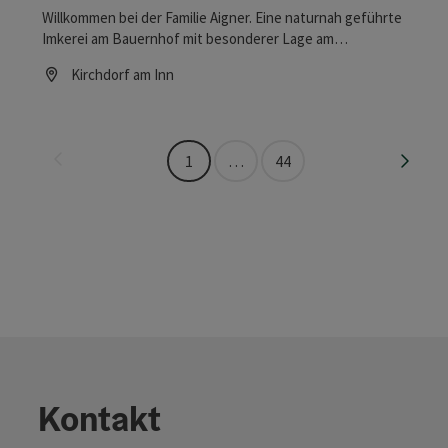
Willkommen bei der Familie Aigner. Eine naturnah geführte
Imkerei am Bauernhof mit besonderer Lage am
Naturschutzgebiet Unterer Inn mit 150 - 170
Kirchdorf am Inn
Bienenvölkern.
Öffnungszeiten
Seite zurück
Seite 
1
…
44
Kontakt