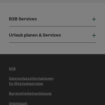
B2B Services
B2B 
Urlaub planen & Services
Urla
AGB
Datenschutzinformationen
für Mitgliedsbetriebe
Barrierefreiheitserklärung
Impressum