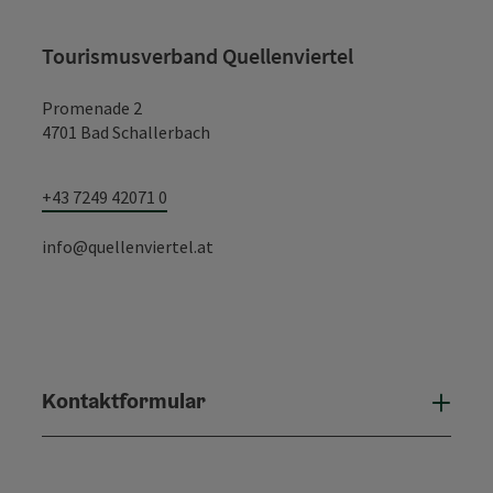
Tourismusverband Quellenviertel
Promenade 2
4701 Bad Schallerbach
+43 7249 42071 0
info@quellenviertel.at
Kontaktformular
Konta