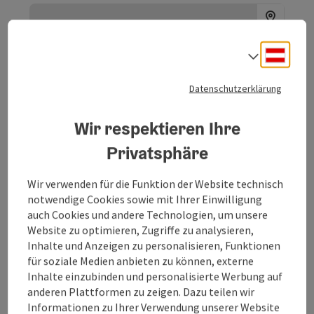
Deuts
Sprach
Datenschutzerklärung
Wir respektieren Ihre
Privatsphäre
Wir verwenden für die Funktion der Website technisch
notwendige Cookies sowie mit Ihrer Einwilligung
AUTOHAUS DESTINGER
auch Cookies und andere Technologien, um unsere
Website zu optimieren, Zugriffe zu analysieren,
Inhalte und Anzeigen zu personalisieren, Funktionen
DER FORD-PARTNER IN IHRER NÄHE Hier dreht sich alles
für soziale Medien anbieten zu können, externe
um Mobilität. 🚗🚗 Verlässlichkeit und umfangreiche
Beratung zählen zu den Qualitäten von Destinger. 2008
Inhalte einzubinden und personalisierte Werbung auf
Höhnhart
übernahm Ludwig Destinger nach jahrelanger
anderen Plattformen zu zeigen. Dazu teilen wir
Öffnungszeiten
Montag geöffnet
Dienstag geöffnet
Mittwoch geöffnet
Donnerstag geöffnet
Freitag geöffnet
MO
DI
MI
DO
FR
Berufserfahrung die Autowerkstatt Lindlbauer und
Informationen zu Ihrer Verwendung unserer Website