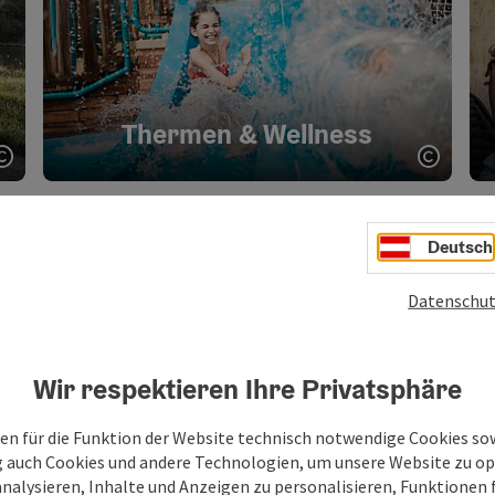
Thermen & Wellness
Copyright öffnen
Copyri
Deutsch
Datenschut
Reiten
Wir respektieren Ihre Privatsphäre
Copyright öffnen
Copyri
en für die Funktion der Website technisch notwendige Cookies sow
g auch Cookies und andere Technologien, um unsere Website zu op
analysieren, Inhalte und Anzeigen zu personalisieren, Funktionen f