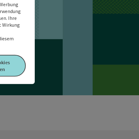
e Werbung
Verwendung
en. Ihre
it Wirkung
 diesem
okies
en