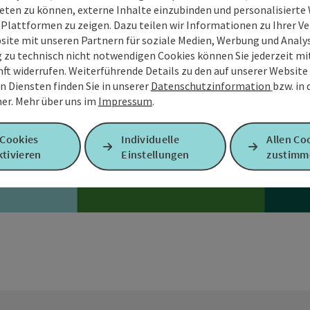
eten zu können, externe Inhalte einzubinden und personalisiert
 Plattformen zu zeigen. Dazu teilen wir Informationen zu Ihrer 
site mit unseren Partnern für soziale Medien, Werbung und Analys
g zu technisch nicht notwendigen Cookies können Sie jederzeit m
nft widerrufen. Weiterführende Details zu den auf unserer Website
Jetzt deinen Urlaub planen!
n Diensten finden Sie in unserer
Datenschutzinformation
bzw. in
er.
Mehr über uns im
Impressum
.
 Cookies
Individuelle
Allen Co
Zur Reisebegleiterin
tivieren
Einstellungen
zustimm