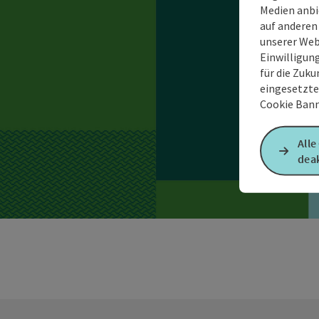
Medien anbi
auf anderen
unserer Web
Einwilligun
für die Zuku
eingesetzte
Cookie Bann
Alle
deak