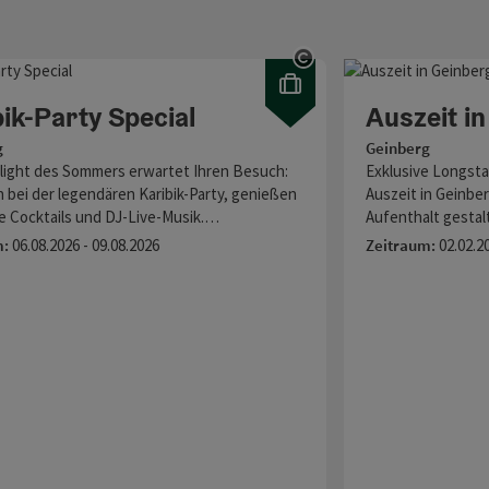
Copyright öffnen
ffnen
ik-Party Special
Auszeit i
g
Geinberg
light des Sommers erwartet Ihren Besuch:
Exklusive Longsta
n bei der legendären Karibik-Party, genießen
Auszeit in Geinber
e Cocktails und DJ-Live-Musik.…
Aufenthalt gesta
m:
06.08.2026 - 09.08.2026
Zeitraum:
02.02.2