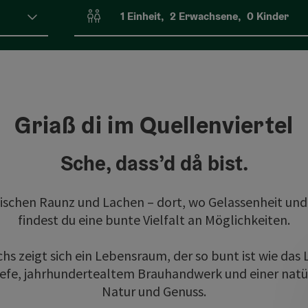
1
Einheit
,
2
Erwachsene
,
0
Kinder
Einheitenanzahl und Personenfelder
Griaß di im Quellenviertel
Sche, dass’d då bist.
ischen Raunz und Lachen – dort, wo Gelassenheit und
findest du eine bunte Vielfalt an Möglichkeiten.
s zeigt sich ein Lebensraum, der so bunt ist wie das
fe, jahrhundertealtem Brauhandwerk und einer natürl
Natur und Genuss.