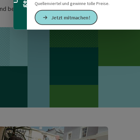
Quellenviertel und gewinne tolle Preise.
nd bei Menschen, die ihre
Jetzt mitmachen!